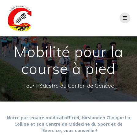
Passer
au
contenu
Mobilité pour la
course à pied
Tour Pédestre du Canton de Genève
Notre partenaire médical officiel, Hirslanden Clinique La
Colline et son Centre de Médecine du Sport et de
l’Exercice, vous conseille !