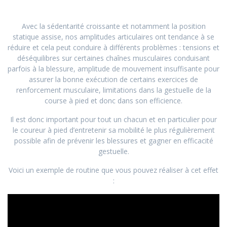
Avec la sédentarité croissante et notamment la position
statique assise, nos amplitudes articulaires ont tendance à se
réduire et cela peut conduire à différents problèmes : tensions et
déséquilibres sur certaines chaînes musculaires conduisant
parfois à la blessure, amplitude de mouvement insuffisante pour
assurer la bonne exécution de certains exercices de
renforcement musculaire, limitations dans la gestuelle de la
course à pied et donc dans son efficience.
Il est donc important pour tout un chacun et en particulier pour
le coureur à pied d’entretenir sa mobilité le plus régulièrement
possible afin de prévenir les blessures et gagner en efficacité
gestuelle.
Voici un exemple de routine que vous pouvez réaliser à cet effet
: