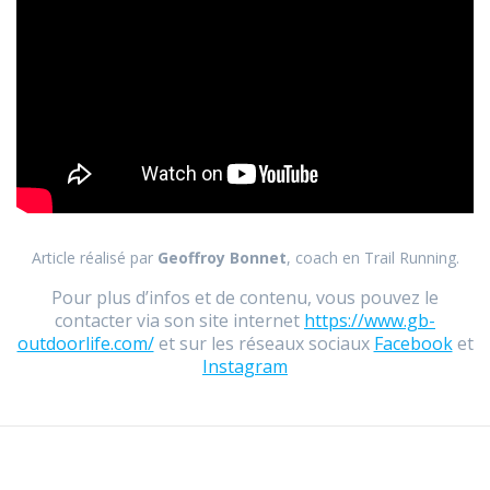
Article réalisé par
Geoffroy Bonnet
, coach en Trail Running.
Pour plus d’infos et de contenu, vous pouvez le
contacter via son site internet
https://www.gb-
outdoorlife.com/
​ et sur les réseaux sociaux
Facebook
et
Instagram