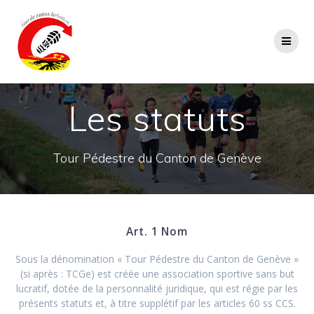
Passer
au
contenu
Les statuts
Tour Pédestre du Canton de Genève
Art. 1 Nom
Sous la dénomination « Tour Pédestre du Canton de Genève »
(si après : TCGe) est créée une association sportive sans but
lucratif, dotée de la personnalité juridique, qui est régie par les
présents statuts et, à titre supplétif par les articles 60 ss CCS.