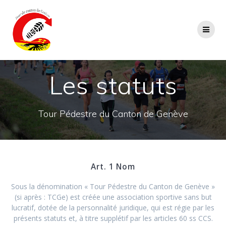
Passer
au
contenu
Les statuts
Tour Pédestre du Canton de Genève
Art. 1 Nom
Sous la dénomination « Tour Pédestre du Canton de Genève »
(si après : TCGe) est créée une association sportive sans but
lucratif, dotée de la personnalité juridique, qui est régie par les
présents statuts et, à titre supplétif par les articles 60 ss CCS.